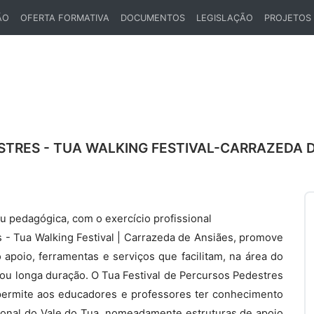
ÃO
OFERTA FORMATIVA
DOCUMENTOS
LEGISLAÇÃO
PROJETOS
STRES - TUA WALKING FESTIVAL-CARRAZEDA 
ou pedagógica, com o exercício profissional
 - Tua Walking Festival | Carrazeda de Ansiães, promove
apoio, ferramentas e serviços que facilitam, na área do
a ou longa duração. O Tua Festival de Percursos Pedestres
 permite aos educadores e professores ter conhecimento
ional do Vale do Tua, nomeadamente estruturas de apoio