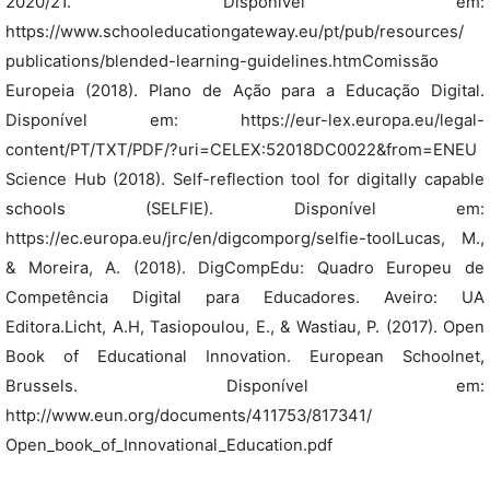
2020/21. Disponível em:
https://www.schooleducationgateway.eu/pt/pub/resources/
publications/blended-learning-guidelines.htmComissão
Europeia (2018). Plano de Ação para a Educação Digital.
Disponível em: https://eur-lex.europa.eu/legal-
content/PT/TXT/PDF/?uri=CELEX:52018DC0022&from=ENEU
Science Hub (2018). Self-reflection tool for digitally capable
schools (SELFIE). Disponível em:
https://ec.europa.eu/jrc/en/digcomporg/selfie-toolLucas, M.,
& Moreira, A. (2018). DigCompEdu: Quadro Europeu de
Competência Digital para Educadores. Aveiro: UA
Editora.Licht, A.H, Tasiopoulou, E., & Wastiau, P. (2017). Open
Book of Educational Innovation. European Schoolnet,
Brussels. Disponível em:
http://www.eun.org/documents/411753/817341/
Open_book_of_Innovational_Education.pdf